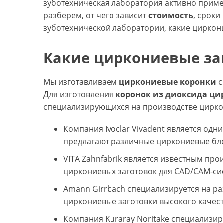
зуботехническая лаборатория активно примен
разберем, от чего зависит
стоимость
, сроки
зуботехнической лаборатории, какие циркон
Какие циркониевые за
Мы изготавливаем
циркониевые коронки
с
Для изготовления
коронок из диоксида ци
специализирующихся на производстве цирко
Компания Ivoclar Vivadent является од
предлагают различные циркониевые бло
VITA Zahnfabrik является известным пр
циркониевых заготовок для CAD/CAM-си
Amann Girrbach специализируется на р
циркониевые заготовки высокого качест
Компания Kuraray Noritake специализи