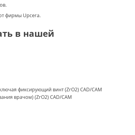
ов.
от фирмы Upcera.
ать в нашей
включая фиксирующий винт (ZrO2) CAD/CAM
вания врачом) (ZrO2) CAD/CAM