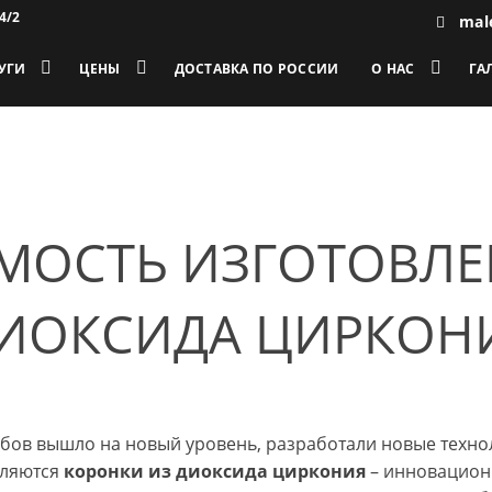
4/2
mal
УГИ
ЦЕНЫ
ДОСТАВКА ПО РОССИИ
О НАС
ГА
ИМОСТЬ ИЗГОТОВЛ
ДИОКСИДА ЦИРКОН
убов вышло на новый уровень, разработали новые техно
вляются
коронки из диоксида циркония
– инновацион